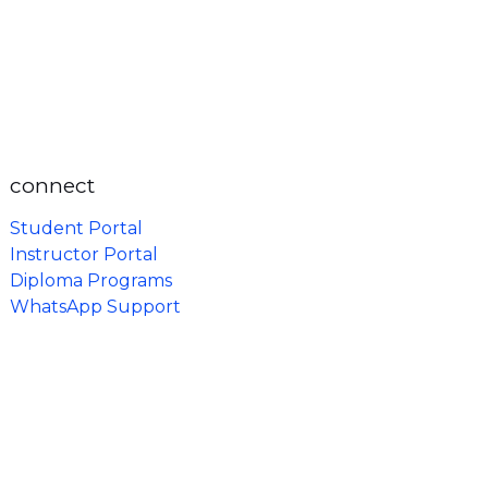
connect
Student Portal
Instructor Portal
Diploma Programs
WhatsApp Support