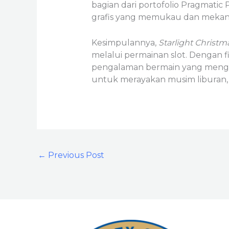
bagian dari portofolio Pragmatic 
grafis yang memukau dan mekanis
Kesimpulannya,
Starlight Christm
melalui permainan slot. Dengan 
pengalaman bermain yang menghi
untuk merayakan musim liburan
←
Previous Post