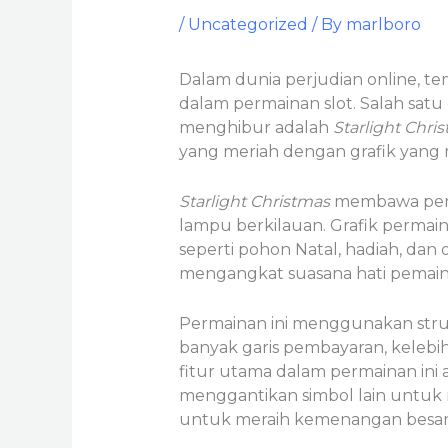
/
Uncategorized
/ By
marlboro
Dalam dunia perjudian online, 
dalam permainan slot. Salah sa
menghibur adalah
Starlight Chri
yang meriah dengan grafik yang
Starlight Christmas
membawa pemai
lampu berkilauan. Grafik permai
seperti pohon Natal, hadiah, dan
mengangkat suasana hati pemai
Permainan ini menggunakan struk
banyak garis pembayaran, kelebi
fitur utama dalam permainan ini a
menggantikan simbol lain untu
untuk meraih kemenangan besar