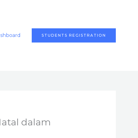
ashboard
STUDENTS REGISTRATION
Natal dalam