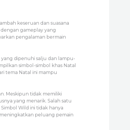
ambah keseruan dan suasana
l dengan gameplay yang
nawarkan pengalaman bermain
yang dipenuhi salju dan lampu-
mpilkan simbol-simbol khas Natal
ari tema Natal ini mampu
. Meskipun tidak memiliki
nusnya yang menarik. Salah satu
 Simbol Wild ini tidak hanya
t meningkatkan peluang pemain