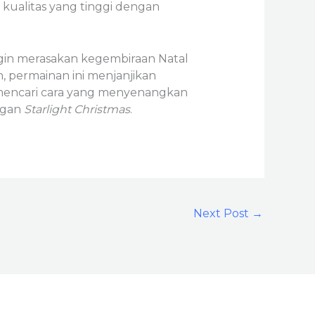
ualitas yang tinggi dengan
ingin merasakan kegembiraan Natal
 permainan ini menjanjikan
mencari cara yang menyenangkan
ngan
Starlight Christmas
.
Next Post
→