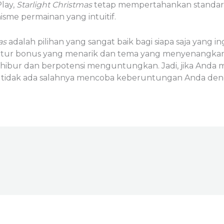
Play,
Starlight Christmas
tetap mempertahankan standar k
me permainan yang intuitif.
as
adalah pilihan yang sangat baik bagi siapa saja yang 
fitur bonus yang menarik dan tema yang menyenangkan,
bur dan berpotensi menguntungkan. Jadi, jika Anda 
, tidak ada salahnya mencoba keberuntungan Anda de