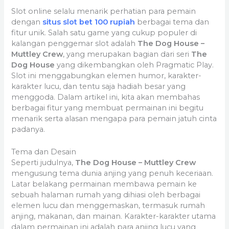
Slot online selalu menarik perhatian para pemain
dengan
situs slot bet 100 rupiah
berbagai tema dan
fitur unik. Salah satu game yang cukup populer di
kalangan penggemar slot adalah
The Dog House –
Muttley Crew
, yang merupakan bagian dari seri
The
Dog House
yang dikembangkan oleh Pragmatic Play.
Slot ini menggabungkan elemen humor, karakter-
karakter lucu, dan tentu saja hadiah besar yang
menggoda. Dalam artikel ini, kita akan membahas
berbagai fitur yang membuat permainan ini begitu
menarik serta alasan mengapa para pemain jatuh cinta
padanya.
Tema dan Desain
Seperti judulnya,
The Dog House – Muttley Crew
mengusung tema dunia anjing yang penuh keceriaan.
Latar belakang permainan membawa pemain ke
sebuah halaman rumah yang dihiasi oleh berbagai
elemen lucu dan menggemaskan, termasuk rumah
anjing, makanan, dan mainan. Karakter-karakter utama
dalam permainan ini adalah para anjing lucu yang