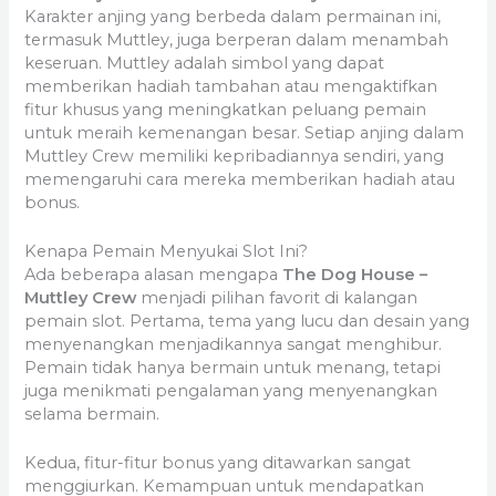
Karakter anjing yang berbeda dalam permainan ini,
termasuk Muttley, juga berperan dalam menambah
keseruan. Muttley adalah simbol yang dapat
memberikan hadiah tambahan atau mengaktifkan
fitur khusus yang meningkatkan peluang pemain
untuk meraih kemenangan besar. Setiap anjing dalam
Muttley Crew memiliki kepribadiannya sendiri, yang
memengaruhi cara mereka memberikan hadiah atau
bonus.
Kenapa Pemain Menyukai Slot Ini?
Ada beberapa alasan mengapa
The Dog House –
Muttley Crew
menjadi pilihan favorit di kalangan
pemain slot. Pertama, tema yang lucu dan desain yang
menyenangkan menjadikannya sangat menghibur.
Pemain tidak hanya bermain untuk menang, tetapi
juga menikmati pengalaman yang menyenangkan
selama bermain.
Kedua, fitur-fitur bonus yang ditawarkan sangat
menggiurkan. Kemampuan untuk mendapatkan