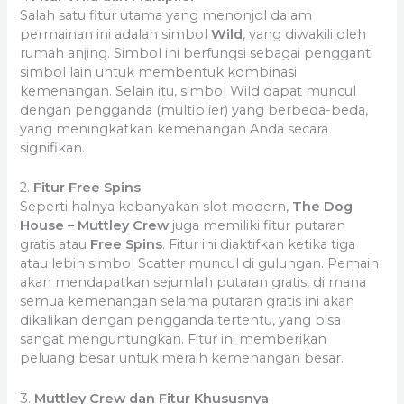
Salah satu fitur utama yang menonjol dalam
permainan ini adalah simbol
Wild
, yang diwakili oleh
rumah anjing. Simbol ini berfungsi sebagai pengganti
simbol lain untuk membentuk kombinasi
kemenangan. Selain itu, simbol Wild dapat muncul
dengan pengganda (multiplier) yang berbeda-beda,
yang meningkatkan kemenangan Anda secara
signifikan.
2.
Fitur Free Spins
Seperti halnya kebanyakan slot modern,
The Dog
House – Muttley Crew
juga memiliki fitur putaran
gratis atau
Free Spins
. Fitur ini diaktifkan ketika tiga
atau lebih simbol Scatter muncul di gulungan. Pemain
akan mendapatkan sejumlah putaran gratis, di mana
semua kemenangan selama putaran gratis ini akan
dikalikan dengan pengganda tertentu, yang bisa
sangat menguntungkan. Fitur ini memberikan
peluang besar untuk meraih kemenangan besar.
3.
Muttley Crew dan Fitur Khususnya