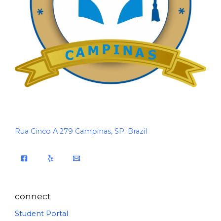
Rua Cinco A 279 Campinas, SP. Brazil
connect
Student Portal