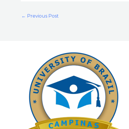
←
Previous Post