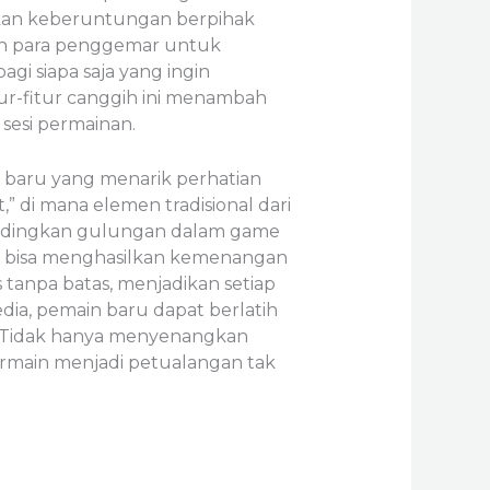
sakan keberuntungan berpihak
an para penggemar untuk
gi siapa saja yang ingin
ur-fitur canggih ini menambah
 sesi permainan.
 baru yang menarik perhatian
 di mana elemen tradisional dari
indingkan gulungan dalam game
g bisa menghasilkan kemenangan
 tanpa batas, menjadikan setiap
ia, pemain baru dapat berlatih
 Tidak hanya menyenangkan
bermain menjadi petualangan tak