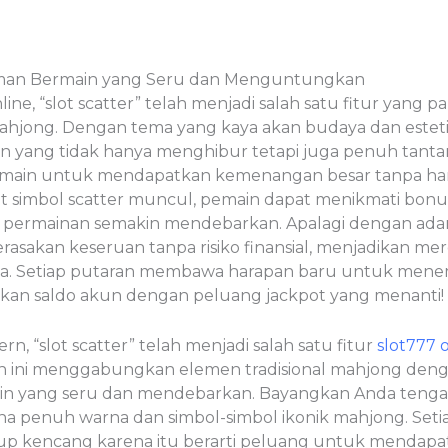
laman Bermain yang Seru dan Menguntungkan
ne, “slot scatter” telah menjadi salah satu fitur yang p
hjong. Dengan tema yang kaya akan budaya dan esteti
yang tidak hanya menghibur tetapi juga penuh tantang
main untuk mendapatkan kemenangan besar tanpa har
at simbol scatter muncul, pemain dapat menikmati bonus
i permainan semakin mendebarkan. Apalagi dengan adan
erasakan keseruan tanpa risiko finansial, menjadikan me
ta. Setiap putaran membawa harapan baru untuk men
n saldo akun dengan peluang jackpot yang menanti!
, “slot scatter” telah menjadi salah satu fitur
slot777 
an ini menggabungkan elemen tradisional mahjong deng
 yang seru dan mendebarkan. Bayangkan Anda tengah
penuh warna dan simbol-simbol ikonik mahjong. Setiap
p kencang karena itu berarti peluang untuk mendapat