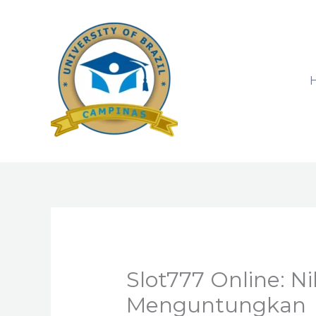
Skip
to
content
Slot777 Online: 
Menguntungkan