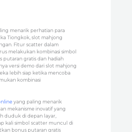
aling menarik perhatian para
ka Tiongkok, slot mahjong
an. Fitur scatter dalam
us melakukan kombinasi simbol
 putaran gratis dan hadiah
ya versi demo dari slot mahjong
reka lebih siap ketika mencoba
emukan kombinasi
online
yang paling menarik
an mekanisme inovatif yang
 duduk di depan layar,
 kali simbol scatter muncul di
kan bonus putaran gratis