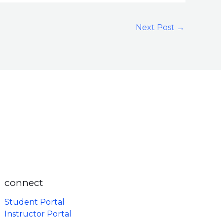
Next Post
→
connect
Student Portal
Instructor Portal