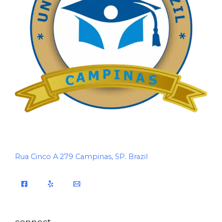
Rua Cinco A 279 Campinas, SP. Brazil
connect