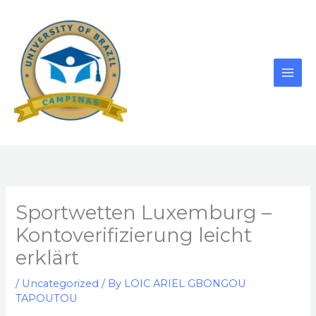
Skip
to
content
Sportwetten Luxemburg –
Kontoverifizierung leicht
erklärt
/
Uncategorized
/ By
LOIC ARIEL GBONGOU
TAPOUTOU