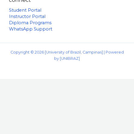
Student Portal
Instructor Portal
Diploma Programs
WhatsApp Support
Copyright © 2026 [University of Brazil, Campinas] | Powered
by [UNIBRAZ]