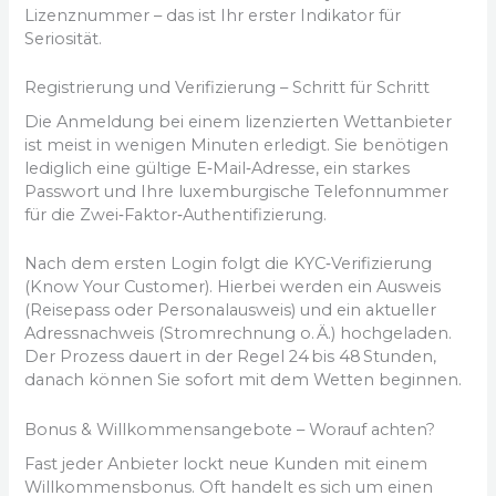
Lizenznummer – das ist Ihr erster Indikator für
Seriosität.
Registrierung und Verifizierung – Schritt für Schritt
Die Anmeldung bei einem lizenzierten Wettanbieter
ist meist in wenigen Minuten erledigt. Sie benötigen
lediglich eine gültige E‑Mail‑Adresse, ein starkes
Passwort und Ihre luxemburgische Telefonnummer
für die Zwei‑Faktor‑Authentifizierung.
Nach dem ersten Login folgt die KYC‑Verifizierung
(Know Your Customer). Hierbei werden ein Ausweis
(Reisepass oder Personalausweis) und ein aktueller
Adressnachweis (Stromrechnung o. Ä.) hochgeladen.
Der Prozess dauert in der Regel 24 bis 48 Stunden,
danach können Sie sofort mit dem Wetten beginnen.
Bonus & Willkommensangebote – Worauf achten?
Fast jeder Anbieter lockt neue Kunden mit einem
Willkommensbonus. Oft handelt es sich um einen