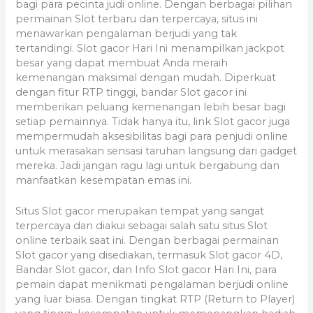
bagi para pecinta judi online. Dengan berbagai pilihan
permainan Slot terbaru dan terpercaya, situs ini
menawarkan pengalaman berjudi yang tak
tertandingi. Slot gacor Hari Ini menampilkan jackpot
besar yang dapat membuat Anda meraih
kemenangan maksimal dengan mudah. Diperkuat
dengan fitur RTP tinggi, bandar Slot gacor ini
memberikan peluang kemenangan lebih besar bagi
setiap pemainnya. Tidak hanya itu, link Slot gacor juga
mempermudah aksesibilitas bagi para penjudi online
untuk merasakan sensasi taruhan langsung dari gadget
mereka. Jadi jangan ragu lagi untuk bergabung dan
manfaatkan kesempatan emas ini.
Situs Slot gacor merupakan tempat yang sangat
terpercaya dan diakui sebagai salah satu situs Slot
online terbaik saat ini. Dengan berbagai permainan
Slot gacor yang disediakan, termasuk Slot gacor 4D,
Bandar Slot gacor, dan Info Slot gacor Hari Ini, para
pemain dapat menikmati pengalaman berjudi online
yang luar biasa. Dengan tingkat RTP (Return to Player)