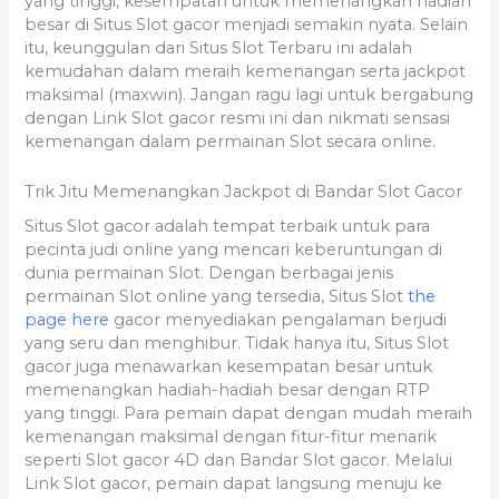
yang tinggi, kesempatan untuk memenangkan hadiah
besar di Situs Slot gacor menjadi semakin nyata. Selain
itu, keunggulan dari Situs Slot Terbaru ini adalah
kemudahan dalam meraih kemenangan serta jackpot
maksimal (maxwin). Jangan ragu lagi untuk bergabung
dengan Link Slot gacor resmi ini dan nikmati sensasi
kemenangan dalam permainan Slot secara online.
Trik Jitu Memenangkan Jackpot di Bandar Slot Gacor
Situs Slot gacor adalah tempat terbaik untuk para
pecinta judi online yang mencari keberuntungan di
dunia permainan Slot. Dengan berbagai jenis
permainan Slot online yang tersedia, Situs Slot
the
page here
gacor menyediakan pengalaman berjudi
yang seru dan menghibur. Tidak hanya itu, Situs Slot
gacor juga menawarkan kesempatan besar untuk
memenangkan hadiah-hadiah besar dengan RTP
yang tinggi. Para pemain dapat dengan mudah meraih
kemenangan maksimal dengan fitur-fitur menarik
seperti Slot gacor 4D dan Bandar Slot gacor. Melalui
Link Slot gacor, pemain dapat langsung menuju ke