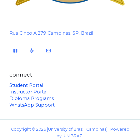
Rua Cinco A 279 Campinas, SP. Brazil
connect
Student Portal
Instructor Portal
Diploma Programs
WhatsApp Support
Copyright © 2026 [University of Brazil, Campinas] | Powered
by [UNIBRAZ]