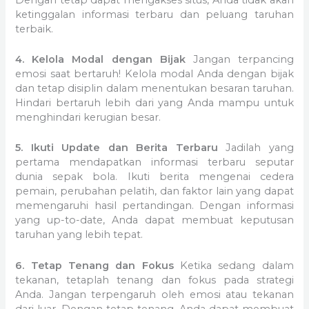
ketinggalan informasi terbaru dan peluang taruhan
terbaik.
4. Kelola Modal dengan Bijak
Jangan terpancing
emosi saat bertaruh! Kelola modal Anda dengan bijak
dan tetap disiplin dalam menentukan besaran taruhan.
Hindari bertaruh lebih dari yang Anda mampu untuk
menghindari kerugian besar.
5. Ikuti Update dan Berita Terbaru
Jadilah yang
pertama mendapatkan informasi terbaru seputar
dunia sepak bola. Ikuti berita mengenai cedera
pemain, perubahan pelatih, dan faktor lain yang dapat
memengaruhi hasil pertandingan. Dengan informasi
yang up-to-date, Anda dapat membuat keputusan
taruhan yang lebih tepat.
6. Tetap Tenang dan Fokus
Ketika sedang dalam
tekanan, tetaplah tenang dan fokus pada strategi
Anda. Jangan terpengaruh oleh emosi atau tekanan
dari luar. Dengan tetap tenang, Anda dapat membuat