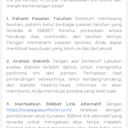
meraih kemenangan besar!
1. Pahami Pasaran Taruhan
Sebelum memasang
taruhan, pahami betul berbagai pasaran taruhan yang
tersedia di 368BET. Ketahui perbedaan antara
handicap Asia, over/under, dan taruhan lainnya.
Dengan memahami pasaran taruhan, Anda dapat
membuat keputusan yang lebih cerdas dan akurat.
2. Analisis Statistik
Jangan asal bertaruh! Lakukan
analisis statistik terlebih dahulu untuk mengetahui
performa tim dan pemain. Perhatikan hasil
pertandingan sebelumnya, rekor kandang-tandang,
dan statistik head-to-head. Informasi ini akan
membantu Anda membuat prediksi yang lebih baik.
3. Manfaatkan 368bet Link Alternatif
Jangan
https://nicaraguasurfhotel.com/
terjebak dengan
pemblokiran situs! Gunakan 368bet link alternatif yang
tersedia untuk mengakses situs tanpa masalah.
Dengan tetap dapat mengakses situs, Anda tidak akan