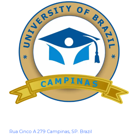
Rua Cinco A 279 Campinas, SP. Brazil