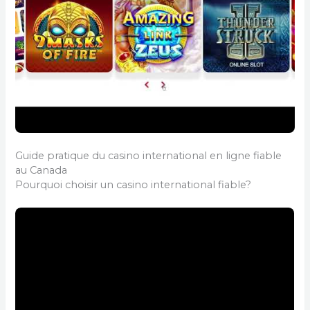
Guide pratique du casino international en ligne fiable
au Canada
Pourquoi choisir un casino international fiable?