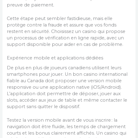
preuve de paiement.
Cette étape peut sembler fastidieuse, mais elle
protège contre la fraude et assure que vos fonds
restent en sécurité. Choisissez un casino qui propose
un processus de vérification en ligne rapide, avec un
support disponible pour aider en cas de problème.
Expérience mobile et applications dédiées
De plus en plus de joueurs canadiens utilisent leurs
smartphones pour jouer. Un bon casino international
fiable au Canada doit proposer une version mobile
responsive ou une application native (iOS/Android).
L’application doit permettre de déposer, jouer aux
slots, accéder aux jeux de table et même contacter le
support sans quitter le dispositif.
Testez la version mobile avant de vous inscrire : la
navigation doit être fluide, les temps de chargement
courts et les bonus clairement affichés. Un casino qui