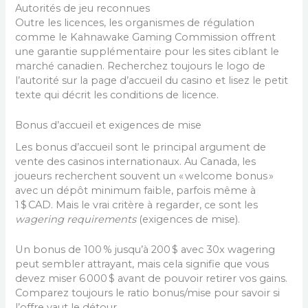
Autorités de jeu reconnues
Outre les licences, les organismes de régulation
comme le Kahnawake Gaming Commission offrent
une garantie supplémentaire pour les sites ciblant le
marché canadien. Recherchez toujours le logo de
l’autorité sur la page d’accueil du casino et lisez le petit
texte qui décrit les conditions de licence.
Bonus d’accueil et exigences de mise
Les bonus d’accueil sont le principal argument de
vente des casinos internationaux. Au Canada, les
joueurs recherchent souvent un « welcome bonus »
avec un dépôt minimum faible, parfois même à
1 $ CAD. Mais le vrai critère à regarder, ce sont les
wagering requirements
(exigences de mise).
Un bonus de 100 % jusqu’à 200 $ avec 30x wagering
peut sembler attrayant, mais cela signifie que vous
devez miser 6 000 $ avant de pouvoir retirer vos gains.
Comparez toujours le ratio bonus/mise pour savoir si
l’offre vaut le détour.