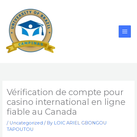
Skip
to
content
Vérification de compte pour
casino international en ligne
fiable au Canada
/
Uncategorized
/ By
LOIC ARIEL GBONGOU
TAPOUTOU