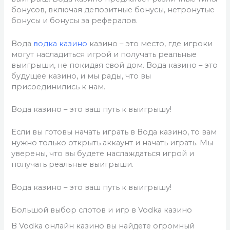
бонусов, включая депозитные бонусы, нетронутые
бонусы и бонусы за рефералов.
Вода
водка казино
казино – это место, где игроки
могут насладиться игрой и получать реальные
выигрыши, не покидая свой дом. Вода казино – это
будущее казино, и мы рады, что вы
присоединились к нам.
Вода казино – это ваш путь к выигрышу!
Если вы готовы начать играть в Вода казино, то вам
нужно только открыть аккаунт и начать играть. Мы
уверены, что вы будете наслаждаться игрой и
получать реальные выигрыши.
Вода казино – это ваш путь к выигрышу!
Большой выбор слотов и игр в Vodka казино
В Vodka онлайн казино вы найдете огромный