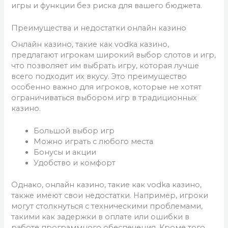
игры и функции без риска для вашего бюджета.
Преимущества и недостатки онлайн казино
Онлайн казино, такие как vodka казино,
предлагают игрокам широкий выбор слотов и игр,
что позволяет им выбрать игру, которая лучше
всего подходит их вкусу. Это преимущество
особенно важно для игроков, которые не хотят
ограничиваться выбором игр в традиционных
казино.
Большой выбор игр
Можно играть с любого места
Бонусы и акции
Удобство и комфорт
Однако, онлайн казино, такие как vodka казино,
также имеют свои недостатки. Например, игроки
могут столкнуться с техническими проблемами,
такими как задержки в оплате или ошибки в
работе программного обеспечения. Кроме того,