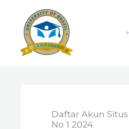
Skip
to
content
Daftar Akun Situs 
No 1 2024