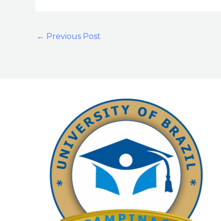
←
Previous Post