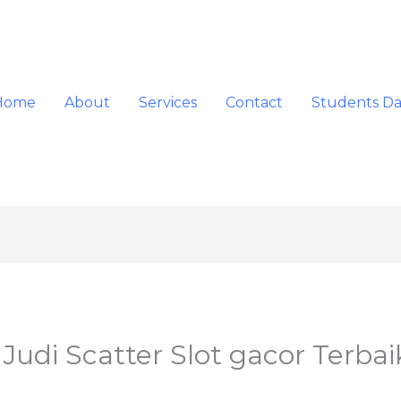
Home
About
Services
Contact
Students D
Judi Scatter Slot gacor Terbai