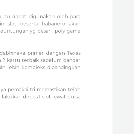
ya itu dapat digunakan oleh para
in slot beserta habanero akan
untungan yg besar . poly game
dabhineka primer dengan Texas
h 2 kartu terbaik sebelum bandar
ain lebih kompleks dibandingkan
nya pemakai tri memastikan telah
 lakukan deposit slot lewat pulsa