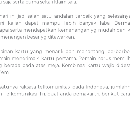
saja serta cuma sekali klaim saja.
hari ini jadi salah satu andalan terbaik yang selesain
ini kalian dapat mampu lebih banyak laba. Berma
apai serta mendapatkan kemenangan yg mudah dan ke
menangan besar yg ditawarkan.
nan kartu yang menarik dan menantang. perberbe
emain menerima 4 kartu pertama. Pemain harus memili
erada pada atas meja. Kombinasi kartu wajib dides
’em.
h satunya raksasa telkomunikasi pada Indonesia, jumlah
elkomunikasi Tri. buat anda pemakai tri, berikut cara