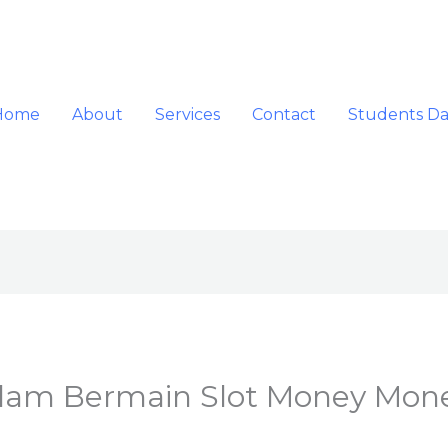
Home
About
Services
Contact
Students D
lam Bermain Slot Money Mon