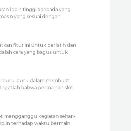
n lebih tinggi daripada yang
ih mesin yang sesuai dengan
kan fitur ini untuk berlatih dan
alah cara yang bagus untuk
terburu-buru dalam membuat
 Ingatlah bahwa permainan slot
ot mengganggu kegiatan sehari-
siplin terhadap waktu bermain