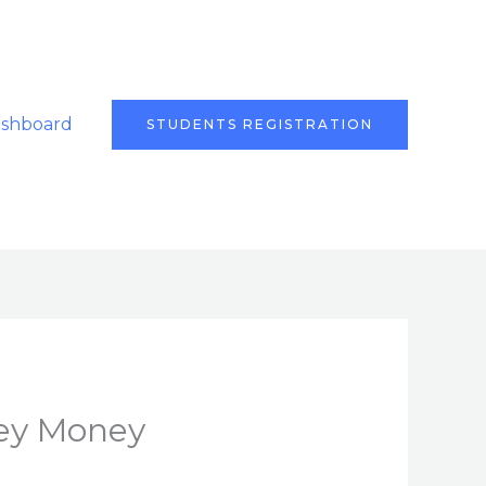
ashboard
STUDENTS REGISTRATION
ey Money