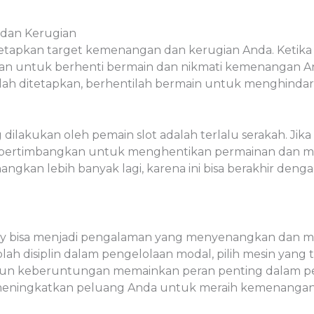
 dan Kerugian
tetapkan target kemenangan dan kerugian Anda. Ketika
 untuk berhenti bermain dan nikmati kemenangan Anda
lah ditetapkan, berhentilah bermain untuk menghindari
ilakukan oleh pemain slot adalah terlalu serakah. Jik
ertimbangkan untuk menghentikan permainan dan meni
kan lebih banyak lagi, karena ini bisa berakhir deng
y bisa menjadi pengalaman yang menyenangkan dan me
aplah disiplin dalam pengelolaan modal, pilih mesin yan
ipun keberuntungan memainkan peran penting dalam per
t meningkatkan peluang Anda untuk meraih kemenanga