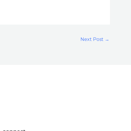
Next Post
→