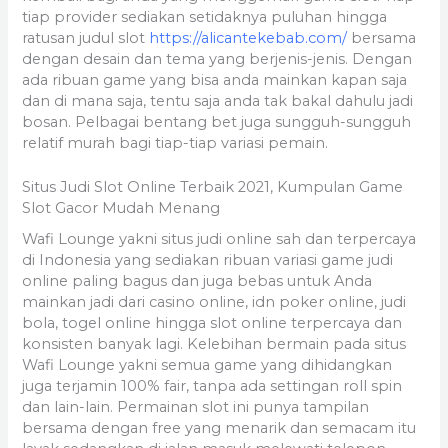
tiap provider sediakan setidaknya puluhan hingga
ratusan judul slot
https://alicantekebab.com/
bersama
dengan desain dan tema yang berjenis-jenis. Dengan
ada ribuan game yang bisa anda mainkan kapan saja
dan di mana saja, tentu saja anda tak bakal dahulu jadi
bosan. Pelbagai bentang bet juga sungguh-sungguh
relatif murah bagi tiap-tiap variasi pemain.
Situs Judi Slot Online Terbaik 2021, Kumpulan Game
Slot Gacor Mudah Menang
Wafi Lounge yakni situs judi online sah dan terpercaya
di Indonesia yang sediakan ribuan variasi game judi
online paling bagus dan juga bebas untuk Anda
mainkan jadi dari casino online, idn poker online, judi
bola, togel online hingga slot online terpercaya dan
konsisten banyak lagi. Kelebihan bermain pada situs
Wafi Lounge yakni semua game yang dihidangkan
juga terjamin 100% fair, tanpa ada settingan roll spin
dan lain-lain. Permainan slot ini punya tampilan
bersama dengan free yang menarik dan semacam itu