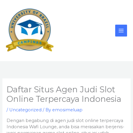
Skip
to
content
Daftar Situs Agen Judi Slot
Online Terpercaya Indonesia
/
Uncategorized
/ By
emosimeluap
Dengan begabung di agen judi slot online terpercaya
Indonesia Wafi Lounge, anda bisa merasakan berjenis-
jenis permainan game slot online. situs ini udah