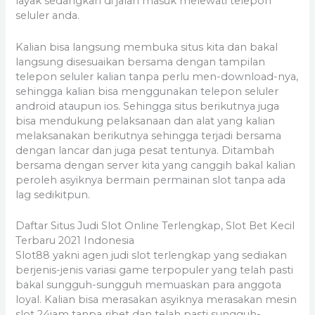
layak sedangkan di jalan masuk melewati telepon
seluler anda.
Kalian bisa langsung membuka situs kita dan bakal
langsung disesuaikan bersama dengan tampilan
telepon seluler kalian tanpa perlu men-download-nya,
sehingga kalian bisa menggunakan telepon seluler
android ataupun ios. Sehingga situs berikutnya juga
bisa mendukung pelaksanaan dan alat yang kalian
melaksanakan berikutnya sehingga terjadi bersama
dengan lancar dan juga pesat tentunya. Ditambah
bersama dengan server kita yang canggih bakal kalian
peroleh asyiknya bermain permainan slot tanpa ada
lag sedikitpun.
Daftar Situs Judi Slot Online Terlengkap, Slot Bet Kecil
Terbaru 2021 Indonesia
Slot88 yakni agen judi slot terlengkap yang sediakan
berjenis-jenis variasi game terpopuler yang telah pasti
bakal sungguh-sungguh memuaskan para anggota
loyal. Kalian bisa merasakan asyiknya merasakan mesin
slot 24jam tanpa ribet dan telah pasti sungguh-