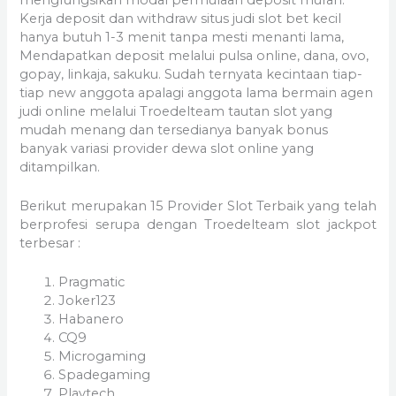
Kerja deposit dan withdraw situs judi slot bet kecil
hanya butuh 1-3 menit tanpa mesti menanti lama,
Mendapatkan deposit melalui pulsa online, dana, ovo,
gopay, linkaja, sakuku. Sudah ternyata kecintaan tiap-
tiap new anggota apalagi anggota lama bermain agen
judi online melalui Troedelteam tautan slot yang
mudah menang dan tersedianya banyak bonus
banyak variasi provider dewa slot online yang
ditampilkan.
Berikut merupakan 15 Provider Slot Terbaik yang telah
berprofesi serupa dengan Troedelteam slot jackpot
terbesar :
Pragmatic
Joker123
Habanero
CQ9
Microgaming
Spadegaming
Playtech