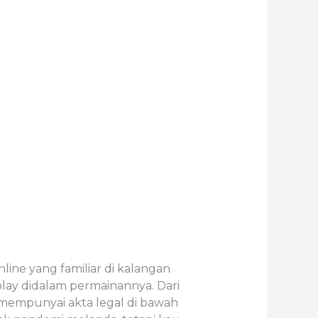
line yang familiar di kalangan
 play didalam permainannya. Dari
g mempunyai akta legal di bawah