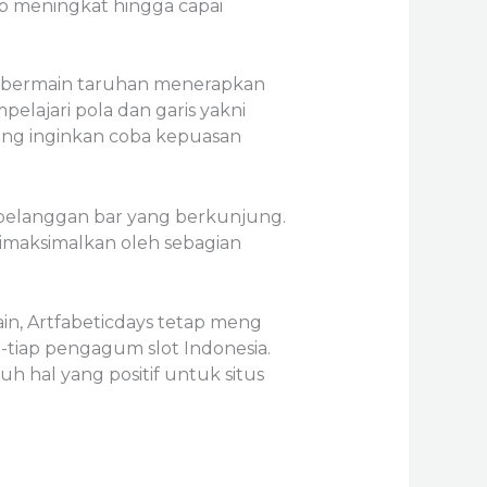
p meningkat hingga capai
la bermain taruhan menerapkan
elajari pola dan garis yakni
 yang inginkan coba kepuasan
 pelanggan bar yang berkunjung.
 dimaksimalkan oleh sebagian
in, Artfabeticdays tetap meng
-tiap pengagum slot Indonesia.
h hal yang positif untuk situs