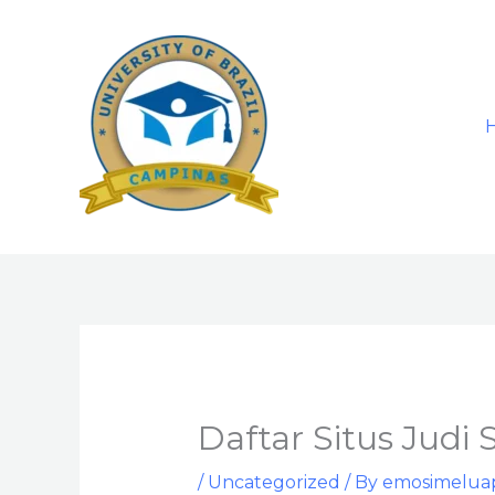
Skip
to
content
Daftar Situs Judi 
/
Uncategorized
/ By
emosimelua