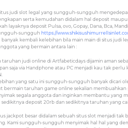
 situs judi slot legal yang sungguh-sungguh mengede
ngkapan serta kemudahan didalam hal deposit maupun
ayaknya deposit Pulsa, ovo, Gopay, Dana, Bca, Mandiri,
 sungguh-sungguh
https://www.shikisushimurrellsinlet.c
n banyak kembali kelebihan bila main main di situs judi l
ggota yang bermain antara lain :
 taruhan judi online di Artfabeticdays dijamin aman sebab
pan saja via Handphone atau PC menjadi kau tak perlu k
.
ebihan yang satu ini sungguh-sungguh banyak dicari 
rut bermain taruhan game online sekalian membuahkan p
nyimak segala anggota dan inginkan membantu yang m
edikitnya deposit 20rb dan sedikitnya taruhan yang cak
s jackpot besar didalam sebuah situs slot menjadi tak
ng. Kami sungguh-sungguh menyimak hal hal yang demik