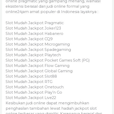
online pragmatic yang gampang menang, walhasil
eksistensi berasal dari judi online formal yang
online24jam amat populer di Indonesia layaknya :
Slot Mudah Jackpot Pragmatic
Slot Mudah Jackpot Joker123
Slot Mudah Jackpot Habanero
Slot Mudah Jackpot CQ9
Slot Mudah Jackpot Microgaming
Slot Mudah Jackpot Spadegaming
Slot Mudah Jackpot Playtech
Slot Mudah Jackpot Pocket Games Soft (PG)
Slot Mudah Jackpot Flow Gaming
Slot Mudah Jackpot Global Gaming
Slot Mudah Jackpot Slot88
Slot Mudah Jackpot RTG
Slot Mudah Jackpot Onetouch
Slot Mudah Jackpot Play’n Go
Slot Mudah Jackpot Live22
Kesibukan judi online dapat mengimbuhkan
penghasilan tambahan lewat hadiah jackpot slot
online terbesar yang dimiliki. Karenanya berasal dari