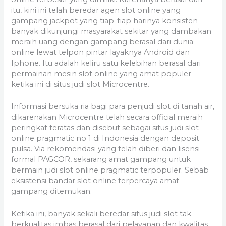
itu, kini ini telah beredar agen slot online yang
gampang jackpot yang tiap-tiap harinya konsisten
banyak dikunjungi masyarakat sekitar yang dambakan
meraih uang dengan gampang berasal dari dunia
online lewat telpon pintar layaknya Android dan
Iphone. Itu adalah keliru satu kelebihan berasal dari
permainan mesin slot online yang amat populer
ketika ini di situs judi slot Microcentre.
Informasi bersuka ria bagi para penjudi slot di tanah air,
dikarenakan Microcentre telah secara official meraih
peringkat teratas dan disebut sebagai situs judi slot
online pragmatic no 1 di Indonesia dengan deposit
pulsa. Via rekomendasi yang telah diberi dan lisensi
formal PAGCOR, sekarang amat gampang untuk
bermain judi slot online pragmatic terpopuler. Sebab
eksistensi bandar slot online terpercaya amat
gampang ditemukan.
Ketika ini, banyak sekali beredar situs judi slot tak
berkualitas imbas berasal dari pelayanan dan kwalitas