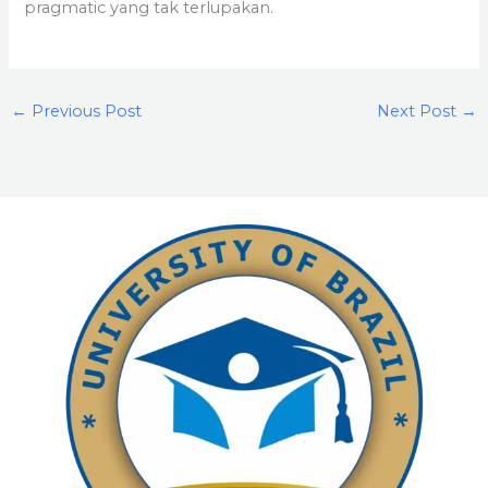
pragmatic yang tak terlupakan.
←
Previous Post
Next Post
→