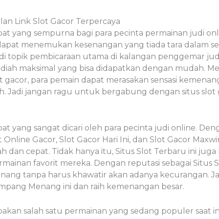
lan Link Slot Gacor Terpercaya
at yang sempurna bagi para pecinta permainan judi onl
 dapat menemukan kesenangan yang tiada tara dalam se
jadi topik pembicaraan utama di kalangan penggemar jud
diah maksimal yang bisa didapatkan dengan mudah. Mela
t gacor, para pemain dapat merasakan sensasi kemen
h. Jadi jangan ragu untuk bergabung dengan situs slot
 yang sangat dicari oleh para pecinta judi online. Den
t Online Gacor, Slot Gacor Hari Ini, dan Slot Gacor Max
an cepat. Tidak hanya itu, Situs Slot Terbaru ini juga 
inan favorit mereka. Dengan reputasi sebagai Situs Sl
nang tanpa harus khawatir akan adanya kecurangan. Ja
mpang Menang ini dan raih kemenangan besar.
pakan salah satu permainan yang sedang populer saat in