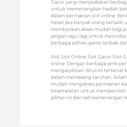
Gacor yang menyediakan berbag
untuk memenangkan hadiah besar.
dalam permainan slot online. Ber
heran jika banyak orang tertarik 
memberikan akses mudah bagi pa
jangan ragu lagi untuk mencoba 
berbagai pilihan game terbaik dan
Slot Slot Online Slot Gacor Slot 
online. Dengan berbagai jenis p
mengasyikkan. Situs ini terkenal
dalam memasang taruhan. Selain 
mudah mengakses permainan kapa
kesempatan untuk memperoleh k
pilihan ini dan raih kemenangan m