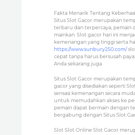
Fakta Menarik Tentang Keberhasi
Situs Slot Gacor merupakan temp
terbaru dan terpercaya, pemain
mainkan. Slot gacor hari ini men
kemenangan yang tinggi serta ha
https://www.sunbury250.com/
slo
cepat tanpa harus bersusah paya
Anda sekarang juga.
Situs Slot Gacor merupakan tempat
gacor yang disediakan seperti Slo
sensasi kemenangan secara mudah d
untuk memudahkan akses ke perma
pemain dapat bermain dengan te
bergabung dengan Situs Slot Ga
Slot Slot Online Slot Gacor meru