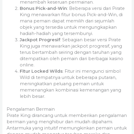
menambah keseruan permainan.
Bonus Pick-and-Win
: Beberapa versi dari Pirate
King menawarkan fitur bonus Pick-and-Win, di
mana pemain dapat memilih dari sejumlah
objek yang tersedia untuk mengungkapkan
hadiah-hadiah yang tersembunyi.
Jackpot Progresif
: Sebagian besar versi Pirate
King juga menawarkan jackpot progresif, yang
terus bertambah seiring dengan taruhan yang
ditempatkan oleh pemain dari berbagai kasino
online.
Fitur Locked Wilds
: Fitur ini mengunci simbol
Wild di tempatnya untuk beberapa putaran,
meningkatkan peluang pemain untuk
memenangkan kombinasi kemenangan yang
lebih besar.
Pengalaman Bermain
Pirate King dirancang untuk memberikan pengalaman
bermain yang menghibur dan mudah dipahami.
Antarmuka yang intuitif memungkinkan pemain untuk