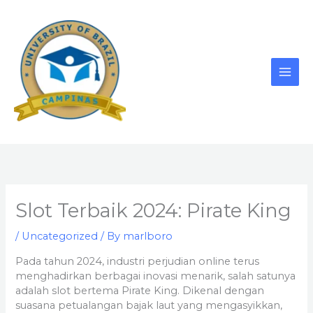
Skip
to
content
Slot Terbaik 2024: Pirate King
/
Uncategorized
/ By
marlboro
Pada tahun 2024, industri perjudian online terus
menghadirkan berbagai inovasi menarik, salah satunya
adalah slot bertema Pirate King. Dikenal dengan
suasana petualangan bajak laut yang mengasyikkan,