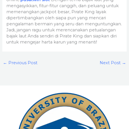
mengasyikkan, fitur-fitur canggih, dan peluang untuk
memenangkan jackpot besar, Pirate King layak
dipertimbangkan oleh siapa pun yang mencari
pengalaman bermain yang seru dan menguntungkan.
Jadi, jangan ragu untuk merencanakan petualangan
bajak laut Anda sendiri di Pirate King dan siapkan diri
untuk mengejar harta karun yang menanti!
←
Previous Post
Next Post
→