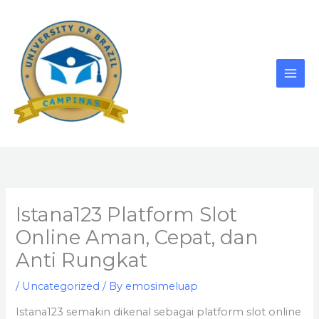
Skip
to
content
Istana123 Platform Slot
Online Aman, Cepat, dan
Anti Rungkat
/
Uncategorized
/ By
emosimeluap
Istana123 semakin dikenal sebagai platform slot online