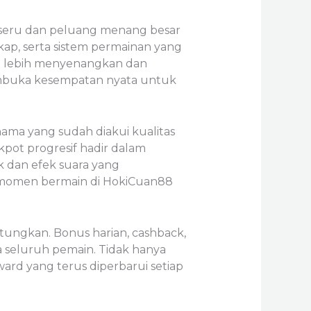
in seru dan peluang menang besar
ap, serta sistem permainan yang
h lebih menyenangkan dan
membuka kesempatan nyata untuk
ama yang sudah diakui kualitas
ckpot progresif hadir dalam
ik dan efek suara yang
ap momen bermain di HokiCuan88
tungkan. Bonus harian, cashback,
 seluruh pemain. Tidak hanya
rd yang terus diperbarui setiap