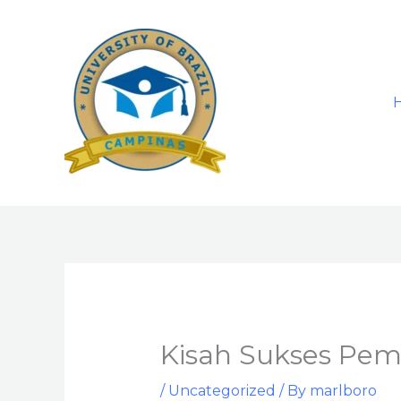
Skip
to
content
Kisah Sukses Pema
/
Uncategorized
/ By
marlboro