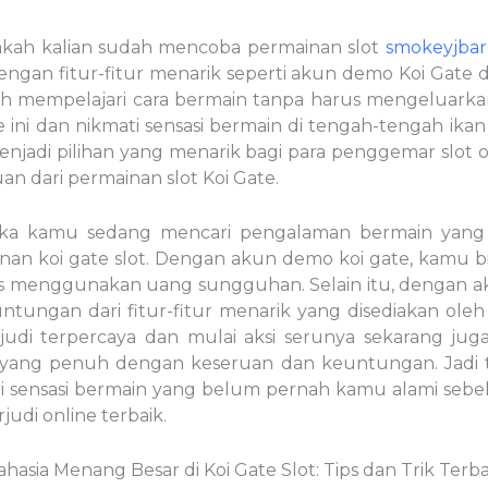
pakah kalian sudah mencoba permainan slot
smokeyjba
 Dengan fitur-fitur menarik seperti akun demo Koi Gate
ah mempelajari cara bermain tanpa harus mengeluark
ni dan nikmati sensasi bermain di tengah-tengah ikan 
adi pilihan yang menarik bagi para penggemar slot onl
an dari permainan slot Koi Gate.
. Jika kamu sedang mencari pengalaman bermain yang
an koi gate slot. Dengan akun demo koi gate, kamu b
arus menggunakan uang sungguhan. Selain itu, dengan a
ungan dari fitur-fitur menarik yang disediakan oleh p
udi terpercaya dan mulai aksi serunya sekarang ju
ng penuh dengan keseruan dan keuntungan. Jadi tu
iri sensasi bermain yang belum pernah kamu alami se
udi online terbaik.
ahasia Menang Besar di Koi Gate Slot: Tips dan Trik Terba