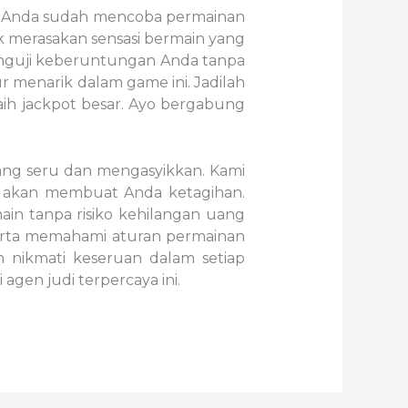
ah Anda sudah mencoba permainan
uk merasakan sensasi bermain yang
enguji keberuntungan Anda tanpa
 menarik dalam game ini. Jadilah
ih jackpot besar. Ayo bergabung
ang seru dan mengasyikkan. Kami
ya akan membuat Anda ketagihan.
in tanpa risiko kehilangan uang
serta memahami aturan permainan
n nikmati keseruan dalam setiap
gen judi terpercaya ini.