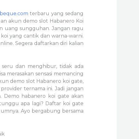
rbeque.com
terbaru yang sedang
 dan akun demo slot Habanero Koi
an uang sungguhan. Jangan ragu
koi yang cantik dan warna-warni.
ine. Segera daftarkan diri kalian
 seru dan menghibur, tidak ada
isa merasakan sensasi memancing
kun demo slot Habanero koi gate,
rovider ternama ini. Jadi jangan
ga. Demo habanero koi gate akan
nggu apa lagi? Daftar koi gate
belumnya. Ayo bergabung bersama
ik