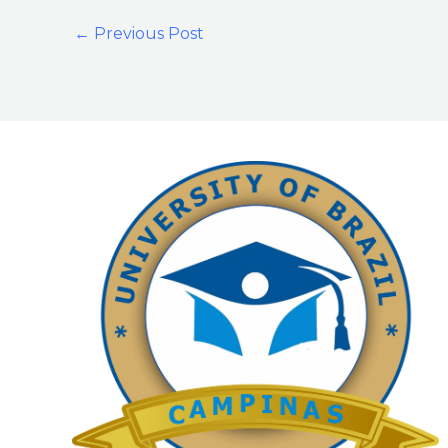
←
Previous Post