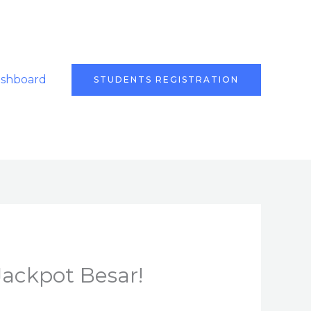
ashboard
STUDENTS REGISTRATION
Jackpot Besar!