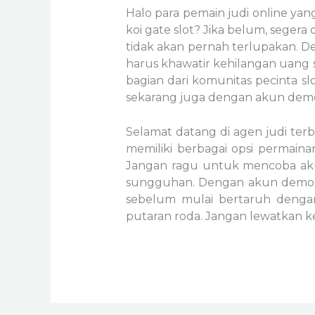
Halo para pemain judi online y
koi gate slot? Jika belum, seger
tidak akan pernah terlupakan. 
harus khawatir kehilangan uang 
bagian dari komunitas pecinta 
sekarang juga dengan akun demo s
Selamat datang di agen judi te
memiliki berbagai opsi permain
Jangan ragu untuk mencoba akun
sungguhan. Dengan akun demo sl
sebelum mulai bertaruh dengan 
putaran roda. Jangan lewatkan ke