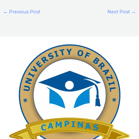
←
Previous Post
Next Post
→