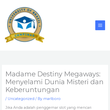
Skip
to
content
Madame Destiny Megaways:
Menyelami Dunia Misteri dan
Keberuntungan
/
Uncategorized
/ By
marlboro
Jika Anda adalah penggemar slot yang mencari