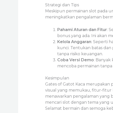
Strategi dan Tips
Meskipun permainan slot pada 
meningkatkan pengalaman berm
Pahami Aturan dan Fitur
: 
bonus yang ada. Ini akan
Kelola Anggaran
: Seperti 
kunci. Tentukan batas da
tanpa risiko keuangan.
Coba Versi Demo
: Banyak 
mencoba permainan tanpa ri
Kesimpulan
Gates of Gatot Kaca merupakan 
visual yang memukau, fitur-fitu
menawarkan pengalaman yang ber
mencari slot dengan tema yang uni
Selamat bermain dan semoga keb