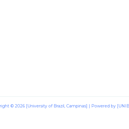
ight © 2026 [University of Brazil, Campinas] | Powered by [UN