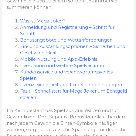
Gewinne, die sich zu einem soliden Gesamtbetrag
summieren können.
Was ist Mega Joker?
Anmeldung und Registrierung – Schritt für
Schritt
Bonusangebote und Wettanforderungen
Ein‑ und Auszahlungsoptionen – Sicherheit und
Geschwindigkeit
Mobile Nutzung und App‑Erlebnis
Live‑Casino und weitere Spielvarianten
Kundenservice und verantwortungsvolles
Spielen
Lizenz, Sicherheit und faire Spielbedingungen
Fazit – Schnellstart für Mega Joker um Echtgeld
spielen
Im Kern besteht das Spiel aus drei Walzen und fünf
Gewinnlinien. Der „Super‑6“‑Bonus‑Rundlauf, bei dem
nach jedem Gewinn die Einsen‑Symbole häufiger
werden, sorgt für zusätzliche Spannung. Für deutsche
Spieler ist besonders wichtig, dass das Spiel in