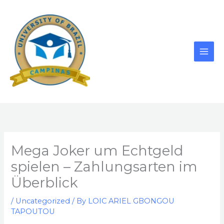
Skip
to
content
Mega Joker um Echtgeld
spielen – Zahlungsarten im
Überblick
/
Uncategorized
/ By
LOIC ARIEL GBONGOU
TAPOUTOU