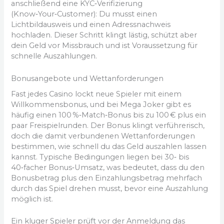
anschließend eine KYC‑Verifizierung
(Know‑Your‑Customer): Du musst einen
Lichtbildausweis und einen Adressnachweis
hochladen. Dieser Schritt klingt lästig, schützt aber
dein Geld vor Missbrauch und ist Voraussetzung für
schnelle Auszahlungen.
Bonusangebote und Wettanforderungen
Fast jedes Casino lockt neue Spieler mit einem
Willkommensbonus, und bei Mega Joker gibt es
häufig einen 100 %‑Match‑Bonus bis zu 100 € plus ein
paar Freispielrunden. Der Bonus klingt verführerisch,
doch die damit verbundenen Wettanforderungen
bestimmen, wie schnell du das Geld auszahlen lassen
kannst. Typische Bedingungen liegen bei 30‑ bis
40‑facher Bonus‑Umsatz, was bedeutet, dass du den
Bonusbetrag plus den Einzahlungsbetrag mehrfach
durch das Spiel drehen musst, bevor eine Auszahlung
möglich ist.
Ein kluger Spieler prüft vor der Anmeldung das