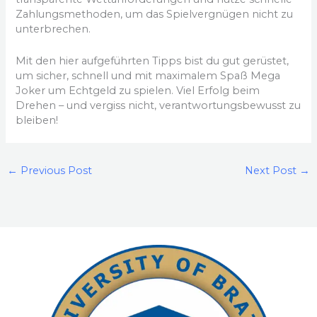
Zahlungsmethoden, um das Spielvergnügen nicht zu
unterbrechen.
Mit den hier aufgeführten Tipps bist du gut gerüstet,
um sicher, schnell und mit maximalem Spaß Mega
Joker um Echtgeld zu spielen. Viel Erfolg beim
Drehen – und vergiss nicht, verantwortungsbewusst zu
bleiben!
←
Previous Post
Next Post
→