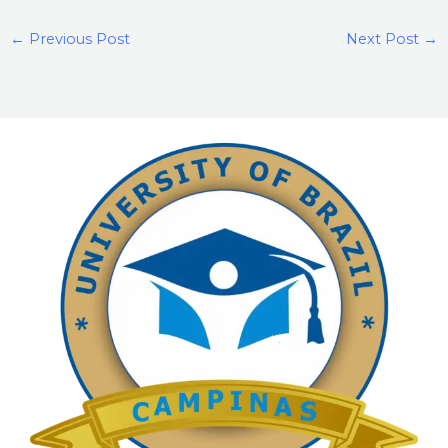
←
Previous Post
Next Post
→