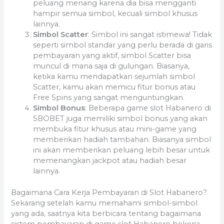
peluang menang karena dia bisa mengganti
hampir semua simbol, kecuali simbol khusus
lainnya.
Simbol Scatter
: Simbol ini sangat istimewa! Tidak
seperti simbol standar yang perlu berada di garis
pembayaran yang aktif, simbol Scatter bisa
muncul di mana saja di gulungan. Biasanya,
ketika kamu mendapatkan sejumlah simbol
Scatter, kamu akan memicu fitur bonus atau
Free Spins yang sangat menguntungkan.
Simbol Bonus
: Beberapa game slot Habanero di
SBOBET juga memiliki simbol bonus yang akan
membuka fitur khusus atau mini-game yang
memberikan hadiah tambahan. Biasanya simbol
ini akan memberikan peluang lebih besar untuk
memenangkan jackpot atau hadiah besar
lainnya.
Bagaimana Cara Kerja Pembayaran di Slot Habanero?
Sekarang setelah kamu memahami simbol-simbol
yang ada, saatnya kita berbicara tentang bagaimana
sistem pembayaran di game slot Habanero bekerja.