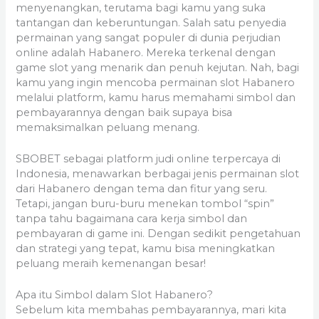
menyenangkan, terutama bagi kamu yang suka
tantangan dan keberuntungan. Salah satu penyedia
permainan yang sangat populer di dunia perjudian
online adalah Habanero. Mereka terkenal dengan
game slot yang menarik dan penuh kejutan. Nah, bagi
kamu yang ingin mencoba permainan slot Habanero
melalui platform, kamu harus memahami simbol dan
pembayarannya dengan baik supaya bisa
memaksimalkan peluang menang.
SBOBET sebagai platform judi online terpercaya di
Indonesia, menawarkan berbagai jenis permainan slot
dari Habanero dengan tema dan fitur yang seru.
Tetapi, jangan buru-buru menekan tombol “spin”
tanpa tahu bagaimana cara kerja simbol dan
pembayaran di game ini. Dengan sedikit pengetahuan
dan strategi yang tepat, kamu bisa meningkatkan
peluang meraih kemenangan besar!
Apa itu Simbol dalam Slot Habanero?
Sebelum kita membahas pembayarannya, mari kita