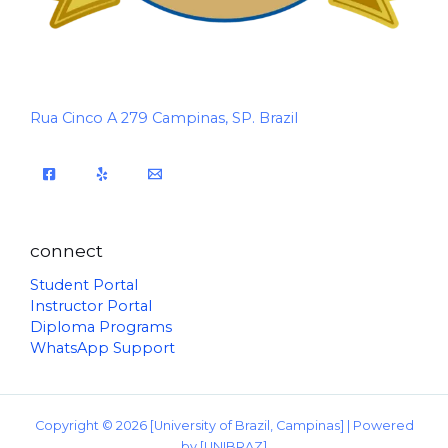
Rua Cinco A 279 Campinas, SP. Brazil
connect
Student Portal
Instructor Portal
Diploma Programs
WhatsApp Support
Copyright © 2026 [University of Brazil, Campinas] | Powered
by [UNIBRAZ]