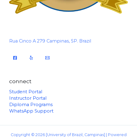
Rua Cinco A 279 Campinas, SP. Brazil
connect
Student Portal
Instructor Portal
Diploma Programs
WhatsApp Support
Copyright © 2026 [University of Brazil, Campinas] | Powered