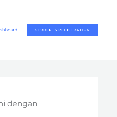
ashboard
STUDENTS REGISTRATION
rni dengan