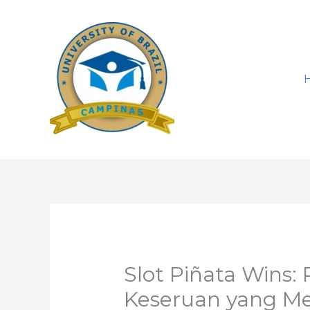
Skip
to
content
Slot Piñata Wins
Keseruan yang M