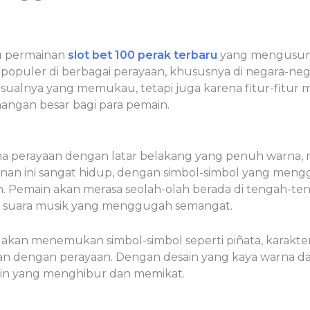
tu permainan
slot bet 100 perak terbaru
yang mengusung
ang populer di berbagai perayaan, khususnya di negara-nega
sualnya yang memukau, tetapi juga karena fitur-fitur 
ngan besar bagi para pemain.
a perayaan dengan latar belakang yang penuh warna,
inan ini sangat hidup, dengan simbol-simbol yang men
. Pemain akan merasa seolah-olah berada di tengah-ten
 suara musik yang menggugah semangat.
kan menemukan simbol-simbol seperti piñata, karakter-
 dengan perayaan. Dengan desain yang kaya warna dan 
n yang menghibur dan memikat.