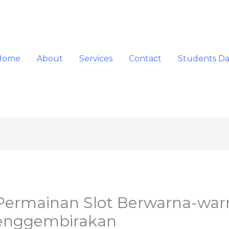
Home
About
Services
Contact
Students D
: Permainan Slot Berwarna-wa
enggembirakan