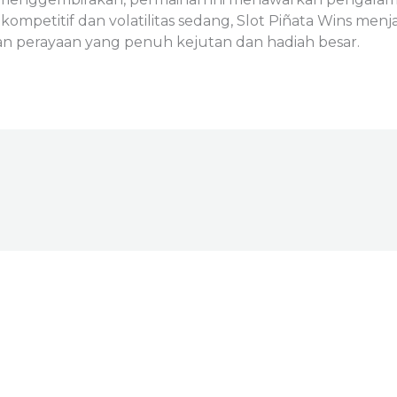
mpetitif dan volatilitas sedang, Slot Piñata Wins menja
n perayaan yang penuh kejutan dan hadiah besar.