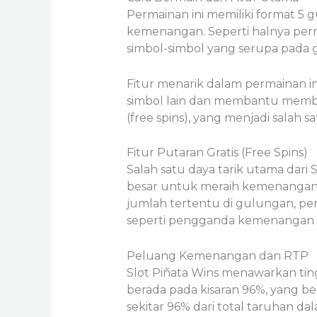
Permainan ini memiliki format 5 
kemenangan. Seperti halnya perm
simbol-simbol yang serupa pada g
Fitur menarik dalam permainan i
simbol lain dan membantu membe
(free spins), yang menjadi salah sa
Fitur Putaran Gratis (Free Spins)
Salah satu daya tarik utama dari
besar untuk meraih kemenangan b
jumlah tertentu di gulungan, pema
seperti pengganda kemenangan (m
Peluang Kemenangan dan RTP
Slot Piñata Wins menawarkan tin
berada pada kisaran 96%, yang b
sekitar 96% dari total taruhan d