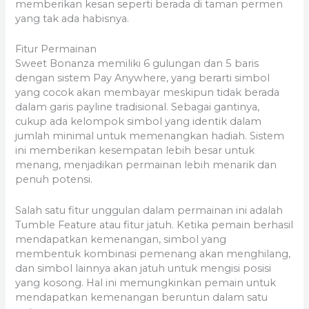
memberikan kesan seperti berada di taman permen
yang tak ada habisnya.
Fitur Permainan
Sweet Bonanza memiliki 6 gulungan dan 5 baris
dengan sistem Pay Anywhere, yang berarti simbol
yang cocok akan membayar meskipun tidak berada
dalam garis payline tradisional. Sebagai gantinya,
cukup ada kelompok simbol yang identik dalam
jumlah minimal untuk memenangkan hadiah. Sistem
ini memberikan kesempatan lebih besar untuk
menang, menjadikan permainan lebih menarik dan
penuh potensi.
Salah satu fitur unggulan dalam permainan ini adalah
Tumble Feature atau fitur jatuh. Ketika pemain berhasil
mendapatkan kemenangan, simbol yang
membentuk kombinasi pemenang akan menghilang,
dan simbol lainnya akan jatuh untuk mengisi posisi
yang kosong. Hal ini memungkinkan pemain untuk
mendapatkan kemenangan beruntun dalam satu