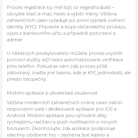
Proces registrace by měl být co nejjednodušší –
obvykle stačí e‑mail, heslo a výběr měny. Většina
zahraničních casin vyžaduje po první výplatě ověření
identity (KYC). Připravte si kopii občanského průkazu,
výpis z bankovního účtu a případně potvrzení o
adrese.
U některých poskytovatelů můžete proces urychlit
pomocí služby
eID
nebo automatizované verifikace
přes telefon. Pokud se vám zdá proces příliš
zdlouhavý, zvažte jiné kasino, kde je KYC jednodušší, ale
přesto bezpečný.
Mobilní aplikace a uživatelská zkušenost
Většina moderních zahraničních online casin nabízí
responzivní web i dedikované aplikace pro iOS a
Android. Mobilní aplikace jsou výhodné díky
rychlejšímu načítání a push notifikacím o nových
bonusech. Zkontrolujte, zda aplikace podporuje
všechny oblíbené hry – zejména živé kasino a