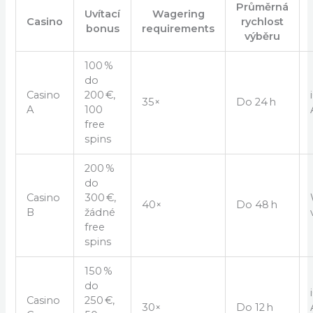
Průměrná
Uvítací
Wagering
Casino
rychlost
bonus
requirements
výběru
100 %
do
Casino
200 €,
35×
Do 24 h
A
100
free
spins
200 %
do
Casino
300 €,
40×
Do 48 h
B
žádné
free
spins
150 %
do
Casino
250 €,
30×
Do 12 h