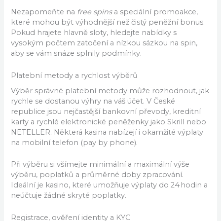
Nezapomeňte na
free spins
a speciální promoakce,
které mohou být výhodnější než čistý peněžní bonus.
Pokud hrajete hlavně sloty, hledejte nabídky s
vysokým počtem zatočení a nízkou sázkou na spin,
aby se vám snáze splnily podmínky.
Platební metody a rychlost výběrů
Výběr správné platební metody může rozhodnout, jak
rychle se dostanou výhry na váš účet. V České
republice jsou nejčastější bankovní převody, kreditní
karty a rychlé elektronické peněženky jako Skrill nebo
NETELLER. Některá kasina nabízejí i okamžité výplaty
na mobilní telefon (pay by phone).
Při výběru si všímejte minimální a maximální výše
výběru, poplatků a průměrné doby zpracování.
Ideální je kasino, které umožňuje výplaty do 24 hodin a
neúčtuje žádné skryté poplatky.
Registrace, ověření identity a KYC