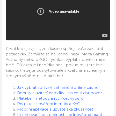
První krok je zjistit, zda kasino splňuje vaše základní
požadavky. Zaměřte se na licenci (např. Malta Gaming
Authority nebo UKGC), rychlost výplat a pověst mezi
hráči. Důležitá je i nabídka her – pokud milujete živé
kasino, hledejte poskytovatele s kvalitními streamy a
širokým výběrem stolních her.
Jak vybrat správné zahraniční online casino
Bonusy a uvítací nabídky – na co si dát pozor
Platební metody a rychlost výběrů
Registrace, ověření identity a KYC
Mobilní aplikace a uživatelská zkušenost
Licencování, bezpečnost a odpovědné hraní